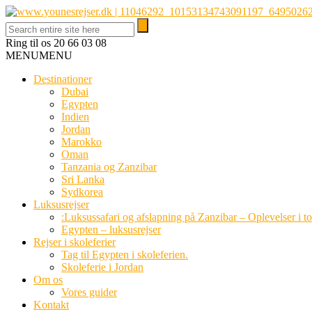
Ring til os
20 66 03 08
MENU
MENU
Destinationer
Dubai
Egypten
Indien
Jordan
Marokko
Oman
Tanzania og Zanzibar
Sri Lanka
Sydkorea
Luksusrejser
:Luksussafari og afslapning på Zanzibar – Oplevelser i t
Egypten – luksusrejser
Rejser i skoleferier
Tag til Egypten i skoleferien.
Skoleferie i Jordan
Om os
Vores guider
Kontakt