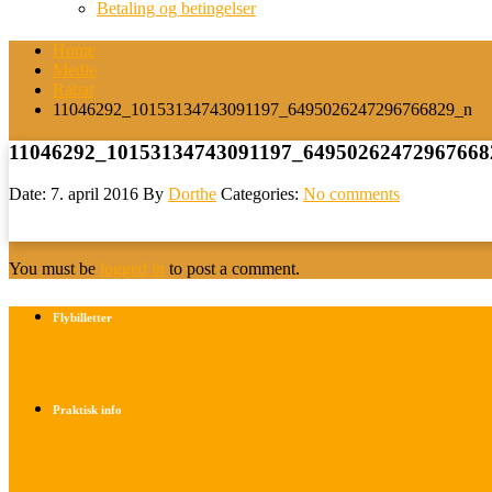
Betaling og betingelser
Home
Medie
Rabat
11046292_10153134743091197_6495026247296766829_n
11046292_10153134743091197_64950262472967668
Date: 7. april 2016
By
Dorthe
Categories:
No comments
You must be
logged in
to post a comment.
Flybilletter
Find info om køb af flybilletter her
Praktisk info
Betalings- og afbestillingsbetingelser
Praktisk rejseinfo