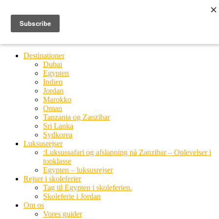
Ring til os
20 66 03 08
MENU
MENU
Destinationer
Dubai
Egypten
Indien
Jordan
Marokko
Oman
Tanzania og Zanzibar
Sri Lanka
Sydkorea
Luksusrejser
:Luksussafari og afslapning på Zanzibar – Oplevelser i
topklasse
Egypten – luksusrejser
Rejser i skoleferier
Tag til Egypten i skoleferien.
Skoleferie i Jordan
Om os
Vores guider