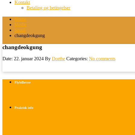
Kontakt
Betaling og betingelser
Home
Medie
Seoul
changdeokgung
changdeokgung
Date: 22. januar 2024
By
Dorthe
Categories:
No comments
Flybilletter
Find info om køb af flybilletter her
Praktisk info
Betalings- og afbestillingsbetingelser
Praktisk rejseinfo