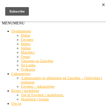
Ring til os
20 66 03 08
MENU
MENU
Destinationer
Dubai
Egypten
Indien
Jordan
Marokko
Oman
Tanzania og Zanzibar
Sri Lanka
Sydkorea
Luksusrejser
:Luksussafari og afslapning på Zanzibar – Oplevelser i
topklasse
Egypten – luksusrejser
Rejser i skoleferier
Tag til Egypten i skoleferien.
Skoleferie i Jordan
Om os