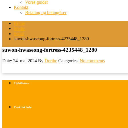
Vores guider
Kontakt
Betaling og betingelser
Home
Medie
Seoul
suwon-hwaseong-fortress-4235448_1280
suwon-hwaseong-fortress-4235448_1280
Date: 24. maj 2024
By
Dorthe
Categories:
No comments
Flybilletter
Find info om køb af flybilletter her
Praktisk info
Betalings- og afbestillingsbetingelser