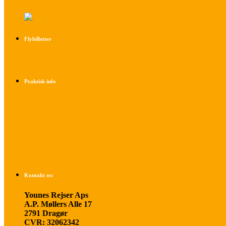
Flybilletter
Find info om køb af flybilletter her
Praktisk info
Betalings- og afbestillingsbetingelser
Praktisk rejseinfo
Om os
Kontakt os:
Younes Rejser Aps
A.P. Møllers Alle 17
2791 Dragør
CVR: 32062342