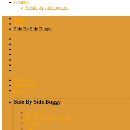
Kontakt
Betaling og betingelser
Home
Tours
Side By Side Buggy
Beskrivelse
Anmeldelser
Kort
Side By Side Buggy
Adrenalin
Dominikanske Republik
Eventyr
Natur