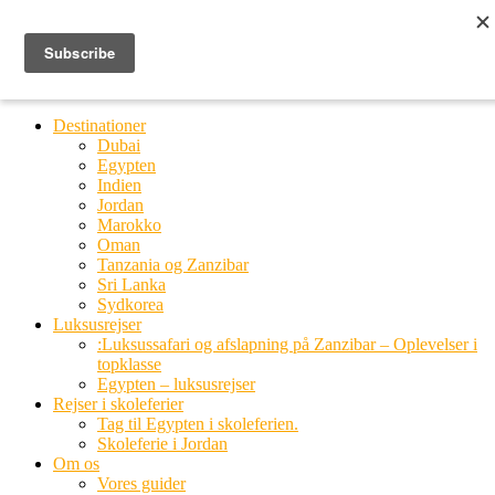
Ring til os
20 66 03 08
MENU
MENU
Destinationer
Dubai
Egypten
Indien
Jordan
Marokko
Oman
Tanzania og Zanzibar
Sri Lanka
Sydkorea
Luksusrejser
:Luksussafari og afslapning på Zanzibar – Oplevelser i
topklasse
Egypten – luksusrejser
Rejser i skoleferier
Tag til Egypten i skoleferien.
Skoleferie i Jordan
Om os
Vores guider