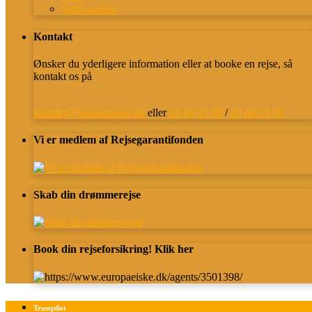
Sight-seeing
Kontakt
Ønsker du yderligere information eller at booke en rejse, så
kontakt os på
kontakt@younesrejser.dk
eller
20 66 03 08
/
20 66 03 08
Vi er medlem af Rejsegarantifonden
Skab din drømmerejse
Book din rejseforsikring! Klik her
Trustpilot