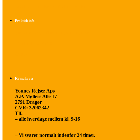
Find info om køb af flybilletter her
Praktisk info
Betalings- og afbestillingsbetingelser
Praktisk rejseinfo
Om os
Kontakt os:
Younes Rejser Aps
A.P. Møllers Alle 17
2791 Dragør
CVR: 32062342
Tlf.
20 66 03 08
– alle hverdage mellem kl. 9-16
younesrejser@younesrejser.dk
– Vi svarer normalt indenfor 24 timer.