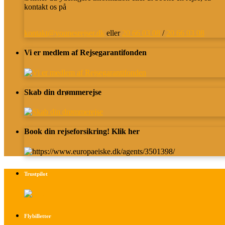
kontakt os på
kontakt@younesrejser.dk
eller
20 66 03 08
/
20 66 03 08
Vi er medlem af Rejsegarantifonden
Skab din drømmerejse
Book din rejseforsikring! Klik her
Trustpilot
Flybilletter