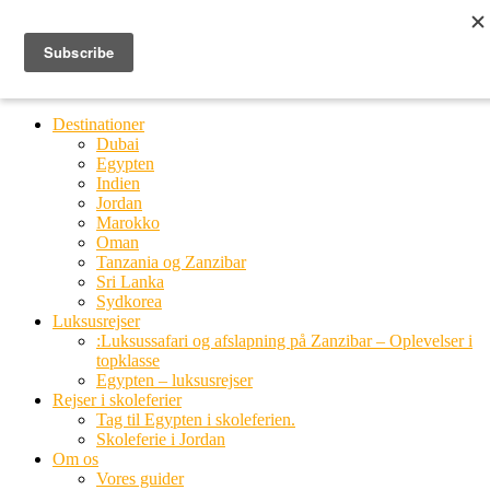
Ring til os
20 66 03 08
MENU
MENU
Destinationer
Dubai
Egypten
Indien
Jordan
Marokko
Oman
Tanzania og Zanzibar
Sri Lanka
Sydkorea
Luksusrejser
:Luksussafari og afslapning på Zanzibar – Oplevelser i
topklasse
Egypten – luksusrejser
Rejser i skoleferier
Tag til Egypten i skoleferien.
Skoleferie i Jordan
Om os
Vores guider