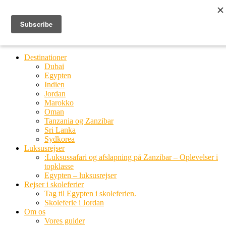
Ring til os
20 66 03 08
MENU
MENU
Destinationer
Dubai
Egypten
Indien
Jordan
Marokko
Oman
Tanzania og Zanzibar
Sri Lanka
Sydkorea
Luksusrejser
:Luksussafari og afslapning på Zanzibar – Oplevelser i
topklasse
Egypten – luksusrejser
Rejser i skoleferier
Tag til Egypten i skoleferien.
Skoleferie i Jordan
Om os
Vores guider