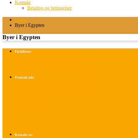
Kontakt
Betaling og betingelser
Home
Byer i Egypten
Byer i Egypten
Flybilletter
Find info om køb af flybilletter her
Praktisk info
Betalings- og afbestillingsbetingelser
Praktisk rejseinfo
Om os
Kontakt os: