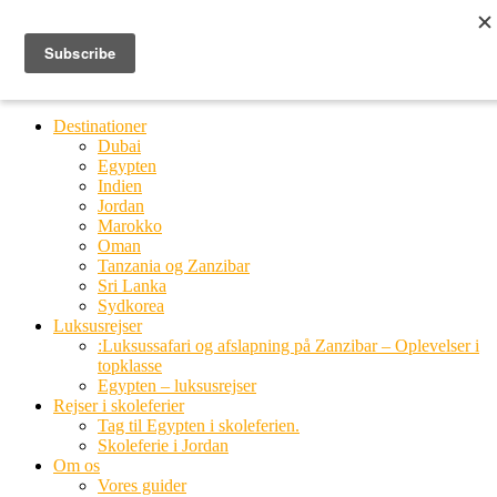
Ring til os
20 66 03 08
MENU
MENU
Destinationer
Dubai
Egypten
Indien
Jordan
Marokko
Oman
Tanzania og Zanzibar
Sri Lanka
Sydkorea
Luksusrejser
:Luksussafari og afslapning på Zanzibar – Oplevelser i
topklasse
Egypten – luksusrejser
Rejser i skoleferier
Tag til Egypten i skoleferien.
Skoleferie i Jordan
Om os
Vores guider