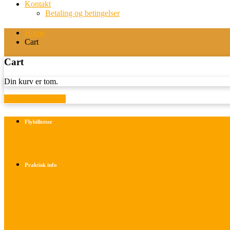
Kontakt
Betaling og betingelser
Home
Cart
Cart
Din kurv er tom.
Tilbage til shoppen
Flybilletter
Find info om køb af flybilletter her
Praktisk info
Betalings- og afbestillingsbetingelser
Praktisk rejseinfo
Om os