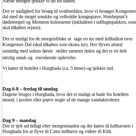
Næste morgen tjekker vi ud fra båden.
Der er mulighed for besøg til vestbredden, hvor vi besøger Kongerne
dal med de meget smukke og velholdte kongegrave, Hatshepsut’s
dødetempel og Memnon kolosserne (inkluderet i udflugtspakken, som
skal tilkøbes rejsen).
Det er muligt for de morgenfriske at tage en tur med luftballon over
Kongernes Dal (skal tilkøbes som ekstra tur). Her flyves afsted
samtidig med solens første stråler rammer dalen og det er en helt
utrolig smuk og enestående oplevelse.
Vi kører til hotellet i Hurghada (ca. 5 timer) og tjekker ind.
Dag 6-8 – fredag til søndag
Dagene bruges i Hurghada, hvor det er muligt at bade fra hotellets
strand, i poolen eller prøve nogle af de mange vandaktiviteter.
Dag 9 – mandag
Der er tjek ud tidligt efter morgenmaden og der køres til lufthavnen i
Hurghada for at flyve til Cairo lufthavn og videre til Kbh.