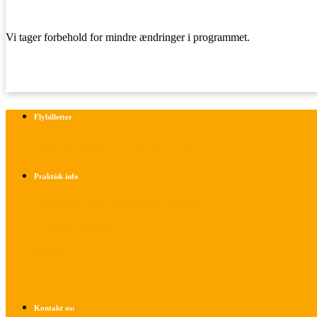
Vi tager forbehold for mindre ændringer i programmet.
Flybilletter
Find info om køb af flybilletter her
Praktisk info
Betalings- og afbestillingsbetingelser
Praktisk rejseinfo
Om os
Kontakt os: