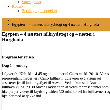
Vores guider
Kontakt
Betaling og betingelser
Home
Egypten – 4 nætters nilkrydstogt og 4 nætter i Hurghada
Egypten – 4 nætters nilkrydstogt og 4 nætter i
Hurghada
Program for rejsen
D
ag 1 – søndag
I flyver fra Kbh. kl. 14.45 og ankommer til Cairo ca. kl. 20.10. Vores
repræsentant møder jer i Cairo lufthavn, udleverer evt. visum og
assisterer jer til indenrigsflyet til Aswan. Ved ankomst til Aswan
lufthavn kl. ca. 23.30 bliver I mødt af en af vores repræsentanter som
hjælper jer videre til krydstogtbåden (20 min. kørsel fra lufthavnen) o
hjælper med at tjekke ind.