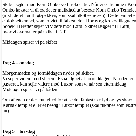
Skibet sejler mod Kom Ombo ved frokost tid. Når vi er fremme i Ko
Ombo lægger vi til og det er mulighed at besøge Kom Ombo Templet
(inkluderet i udflugtspakken, som skal tilkøbes rejsen). Dette tempel e
et dobbelttempel, som er viet til falkeguden Horus og krokodillegude
Sobek. Herefter sejler vi videre mod Edfu. Skibet lægger til I Edfu,
hvor vi overnatter på skibet i Edfu.
Middagen spiser vi på skibet
Dag 4 – onsdag
Morgenmaden og formiddagen nydes på skibet.
Vi sejler videre mod slusen i Esna i løbet af formiddagen. Når den er
passeret, kan sejle videre mod Luxor, som vi når sen eftermiddag.
Middagen spiser vi på båden.
Om aftenen er der mulighed for at se det fantastiske lyd og lys show i
Karnak templet eller et besøg i Luxor templet (skal tilkøbes som ekstr
tur).
Dag 5 – torsdag