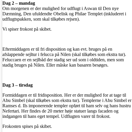
Dag 2 – mandag
Om morgenen er der mulighed for udflugt i Aswan til Den nye
Dæmning, Den ufuldendte Obelisk og Philae Templet (inkluderet i
udflugtspakken, som skal tilkøbes rejsen).
Vi spiser frokost på skibet.
Eftermiddagen er til fri disposition og kan evt. bruges på en
afslappende sejltur i felucca på Nilen (skal tilkøbes som ekstra tur).
Feluccaen er en sejlbåd der stadig ser ud som i oldtiden, men som
stadig bruges på Nilen. Eller måske kan basaren besøges.
Dag 3 – tirsdag
Formiddagen er til fridisposition. Her er der mulighed for at tage til
Abu Simbel (skal tilkøbes som ekstra tur). Templerne i Abu Simbel er
Ramses d. IIs imponerende templer opført til ham selv og hans hustru
Nefertari. Her findes de 20 meter høje statuer langs facaden og
indgangen til hans eget tempel. Udflugten varer til frokost.
Frokosten spises på skibet.