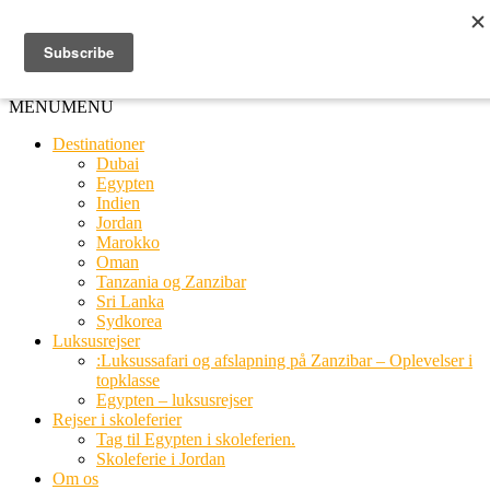
Ring til os
20 66 03 08
MENU
MENU
Destinationer
Dubai
Egypten
Indien
Jordan
Marokko
Oman
Tanzania og Zanzibar
Sri Lanka
Sydkorea
Luksusrejser
:Luksussafari og afslapning på Zanzibar – Oplevelser i
topklasse
Egypten – luksusrejser
Rejser i skoleferier
Tag til Egypten i skoleferien.
Skoleferie i Jordan
Om os