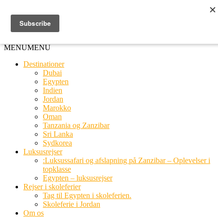
Ring til os
20 66 03 08
MENU
MENU
Destinationer
Dubai
Egypten
Indien
Jordan
Marokko
Oman
Tanzania og Zanzibar
Sri Lanka
Sydkorea
Luksusrejser
:Luksussafari og afslapning på Zanzibar – Oplevelser i
topklasse
Egypten – luksusrejser
Rejser i skoleferier
Tag til Egypten i skoleferien.
Skoleferie i Jordan
Om os