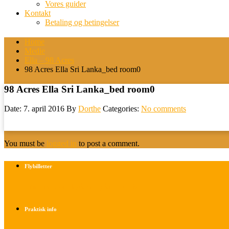
Vores guider
Kontakt
Betaling og betingelser
Home
Medie
Ella – 98 Acres
98 Acres Ella Sri Lanka_bed room0
98 Acres Ella Sri Lanka_bed room0
Date: 7. april 2016
By
Dorthe
Categories:
No comments
You must be
logged in
to post a comment.
Flybilletter
Find info om køb af flybilletter her
Praktisk info