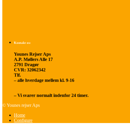
Betalings- og afbestillingsbetingelser
Praktisk rejseinfo
Om os
Kontakt os:
Younes Rejser Aps
A.P. Møllers Alle 17
2791 Dragør
CVR: 32062342
Tlf.
20 66 03 08
– alle hverdage mellem kl. 9-16
younesrejser@younesrejser.dk
– Vi svarer normalt indenfor 24 timer.
© Younes rejser Aps
Home
Configure