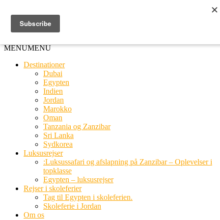
Ring til os
20 66 03 08
MENU
MENU
Destinationer
Dubai
Egypten
Indien
Jordan
Marokko
Oman
Tanzania og Zanzibar
Sri Lanka
Sydkorea
Luksusrejser
:Luksussafari og afslapning på Zanzibar – Oplevelser i
topklasse
Egypten – luksusrejser
Rejser i skoleferier
Tag til Egypten i skoleferien.
Skoleferie i Jordan
Om os