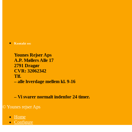
Betalings- og afbestillingsbetingelser
Praktisk rejseinfo
Om os
Kontakt os:
Younes Rejser Aps
A.P. Møllers Alle 17
2791 Dragør
CVR: 32062342
Tlf.
20 66 03 08
– alle hverdage mellem kl. 9-16
younesrejser@younesrejser.dk
– Vi svarer normalt indenfor 24 timer.
© Younes rejser Aps
Home
Configure