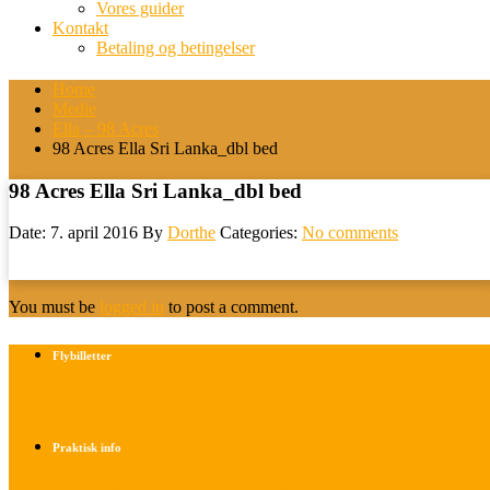
Vores guider
Kontakt
Betaling og betingelser
Home
Medie
Ella – 98 Acres
98 Acres Ella Sri Lanka_dbl bed
98 Acres Ella Sri Lanka_dbl bed
Date: 7. april 2016
By
Dorthe
Categories:
No comments
You must be
logged in
to post a comment.
Flybilletter
Find info om køb af flybilletter her
Praktisk info