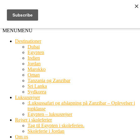
Ring til os
20 66 03 08
MENU
MENU
Destinationer
Dubai
Egypten
Indien
Jordan
Marokko
Oman
Tanzania og Zanzibar
Sri Lanka
Sydkorea
Luksusrejser
:Luksussafari og afslapning på Zanzibar – Oplevelser i
topklasse
Egypten – luksusrejser
Rejser i skoleferier
Tag til Egypten i skoleferien.
Skoleferie i Jordan
Om os