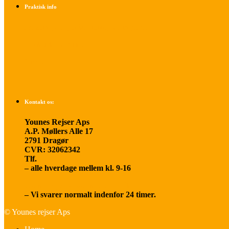
Praktisk info
Betalings- og afbestillingsbetingelser
Praktisk rejseinfo
Om os
Kontakt os:
Younes Rejser Aps
A.P. Møllers Alle 17
2791 Dragør
CVR: 32062342
Tlf.
20 66 03 08
– alle hverdage mellem kl. 9-16
younesrejser@younesrejser.dk
– Vi svarer normalt indenfor 24 timer.
© Younes rejser Aps