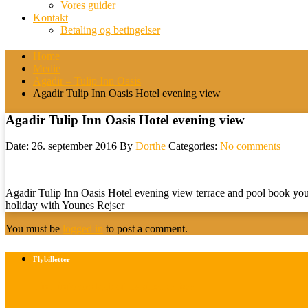
Vores guider
Kontakt
Betaling og betingelser
Home
Medie
Agadir – Tulip Inn Oasis
Agadir Tulip Inn Oasis Hotel evening view
Agadir Tulip Inn Oasis Hotel evening view
Date: 26. september 2016
By
Dorthe
Categories:
No comments
Agadir Tulip Inn Oasis Hotel evening view terrace and pool book yo
holiday with Younes Rejser
You must be
logged in
to post a comment.
Flybilletter
Find info om køb af flybilletter her