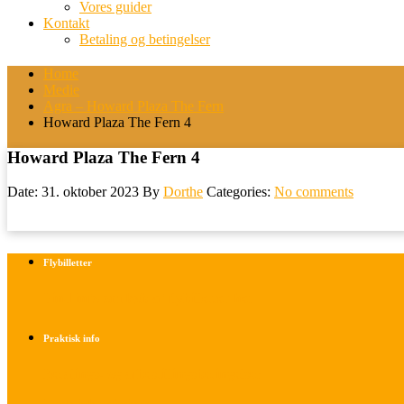
Vores guider
Kontakt
Betaling og betingelser
Home
Medie
Agra – Howard Plaza The Fern
Howard Plaza The Fern 4
Howard Plaza The Fern 4
Date: 31. oktober 2023
By
Dorthe
Categories:
No comments
Flybilletter
Find info om køb af flybilletter her
Praktisk info
Betalings- og afbestillingsbetingelser