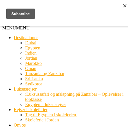
Ring til os
20 66 03 08
MENU
MENU
Destinationer
Dubai
Egypten
Indien
Jordan
Marokko
Oman
Tanzania og Zanzibar
Sri Lanka
Sydkorea
Luksusrejser
:Luksussafari og afslapning på Zanzibar – Oplevelser i
topklasse
Egypten – luksusrejser
Rejser i skoleferier
Tag til Egypten i skoleferien.
Skoleferie i Jordan
Om os