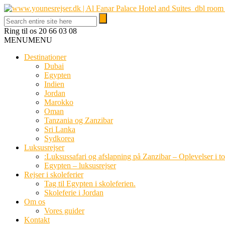
Ring til os
20 66 03 08
MENU
MENU
Destinationer
Dubai
Egypten
Indien
Jordan
Marokko
Oman
Tanzania og Zanzibar
Sri Lanka
Sydkorea
Luksusrejser
:Luksussafari og afslapning på Zanzibar – Oplevelser i t
Egypten – luksusrejser
Rejser i skoleferier
Tag til Egypten i skoleferien.
Skoleferie i Jordan
Om os
Vores guider
Kontakt