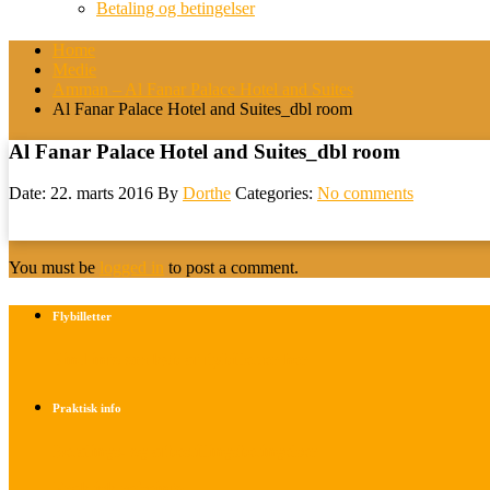
Betaling og betingelser
Home
Medie
Amman – Al Fanar Palace Hotel and Suites
Al Fanar Palace Hotel and Suites_dbl room
Al Fanar Palace Hotel and Suites_dbl room
Date: 22. marts 2016
By
Dorthe
Categories:
No comments
You must be
logged in
to post a comment.
Flybilletter
Find info om køb af flybilletter her
Praktisk info
Betalings- og afbestillingsbetingelser
Praktisk rejseinfo