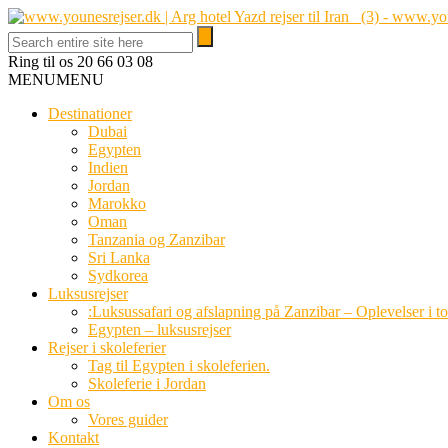
Ring til os
20 66 03 08
MENU
MENU
Destinationer
Dubai
Egypten
Indien
Jordan
Marokko
Oman
Tanzania og Zanzibar
Sri Lanka
Sydkorea
Luksusrejser
:Luksussafari og afslapning på Zanzibar – Oplevelser i t
Egypten – luksusrejser
Rejser i skoleferier
Tag til Egypten i skoleferien.
Skoleferie i Jordan
Om os
Vores guider
Kontakt