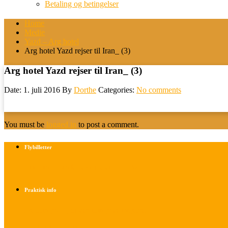
Betaling og betingelser
Home
Medie
Yazd – Arg hotel
Arg hotel Yazd rejser til Iran_ (3)
Arg hotel Yazd rejser til Iran_ (3)
Date: 1. juli 2016
By
Dorthe
Categories:
No comments
You must be
logged in
to post a comment.
Flybilletter
Find info om køb af flybilletter her
Praktisk info
Betalings- og afbestillingsbetingelser
Praktisk rejseinfo