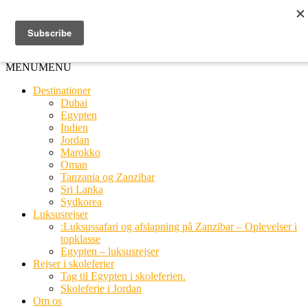
Ring til os
20 66 03 08
MENU
MENU
Destinationer
Dubai
Egypten
Indien
Jordan
Marokko
Oman
Tanzania og Zanzibar
Sri Lanka
Sydkorea
Luksusrejser
:Luksussafari og afslapning på Zanzibar – Oplevelser i
topklasse
Egypten – luksusrejser
Rejser i skoleferier
Tag til Egypten i skoleferien.
Skoleferie i Jordan
Om os