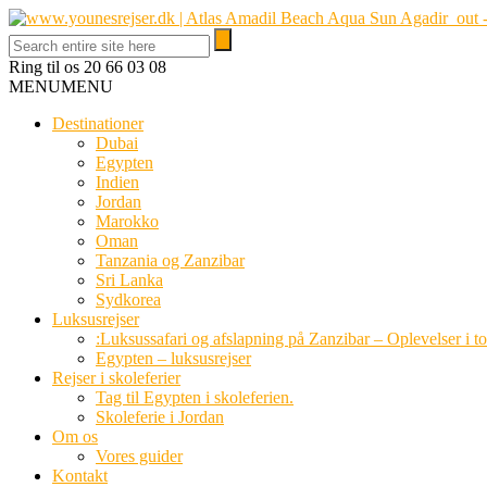
Ring til os
20 66 03 08
MENU
MENU
Destinationer
Dubai
Egypten
Indien
Jordan
Marokko
Oman
Tanzania og Zanzibar
Sri Lanka
Sydkorea
Luksusrejser
:Luksussafari og afslapning på Zanzibar – Oplevelser i t
Egypten – luksusrejser
Rejser i skoleferier
Tag til Egypten i skoleferien.
Skoleferie i Jordan
Om os
Vores guider
Kontakt