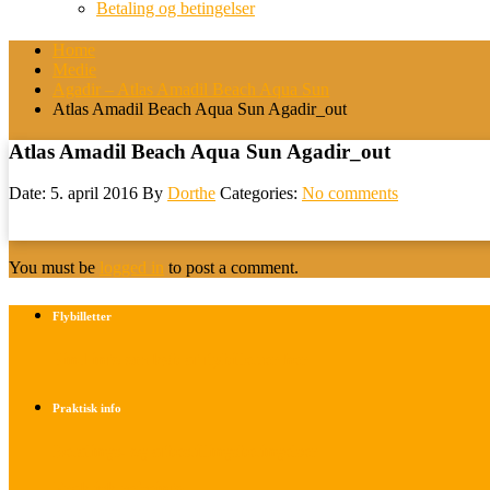
Betaling og betingelser
Home
Medie
Agadir – Atlas Amadil Beach Aqua Sun
Atlas Amadil Beach Aqua Sun Agadir_out
Atlas Amadil Beach Aqua Sun Agadir_out
Date: 5. april 2016
By
Dorthe
Categories:
No comments
You must be
logged in
to post a comment.
Flybilletter
Find info om køb af flybilletter her
Praktisk info
Betalings- og afbestillingsbetingelser
Praktisk rejseinfo