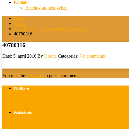
Kontakt
Betaling og betingelser
Home
Medie
Agadir – Atlas Amadil Beach Aqua Sun
40780316
40780316
Date: 5. april 2016
By
Dorthe
Categories:
No comments
You must be
logged in
to post a comment.
Flybilletter
Find info om køb af flybilletter her
Praktisk info
Betalings- og afbestillingsbetingelser