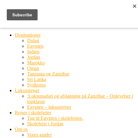
Ring til os
20 66 03 08
MENU
MENU
Destinationer
Dubai
Egypten
Indien
Jordan
Marokko
Oman
Tanzania og Zanzibar
Sri Lanka
Sydkorea
Luksusrejser
:Luksussafari og afslapning på Zanzibar – Oplevelser i
topklasse
Egypten – luksusrejser
Rejser i skoleferier
Tag til Egypten i skoleferien.
Skoleferie i Jordan
Om os
Vores guider