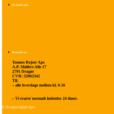
Praktisk info
Betalings- og afbestillingsbetingelser
Praktisk rejseinfo
Om os
Kontakt os:
Younes Rejser Aps
A.P. Møllers Alle 17
2791 Dragør
CVR: 32062342
Tlf.
20 66 03 08
– alle hverdage mellem kl. 9-16
younesrejser@younesrejser.dk
– Vi svarer normalt indenfor 24 timer.
© Younes rejser Aps