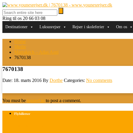
Ring til os
20 66 03 08
Destinationer
Luksusrejser
Rejser i skoleferier
Om os
Home
Medie
Marrakech – Atlas Asni
7670138
7670138
Date: 18. marts 2016
By
Dorthe
Categories:
No comments
You must be
logged in
to post a comment.
Flybilletter
Find info om køb af flybilletter her