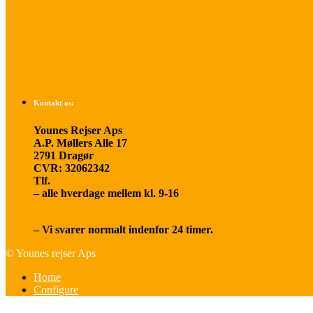
Betalings- og afbestillingsbetingelser
Praktisk rejseinfo
Om os
Kontakt os:
Younes Rejser Aps
A.P. Møllers Alle 17
2791 Dragør
CVR: 32062342
Tlf.
20 66 03 08
– alle hverdage mellem kl. 9-16
younesrejser@younesrejser.dk
– Vi svarer normalt indenfor 24 timer.
© Younes rejser Aps
Home
Configure