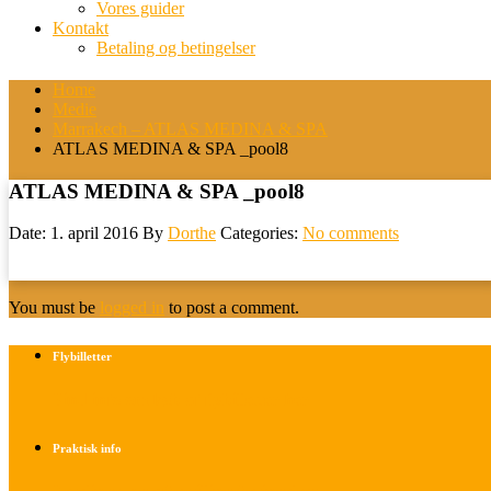
Vores guider
Kontakt
Betaling og betingelser
Home
Medie
Marrakech – ATLAS MEDINA & SPA
ATLAS MEDINA & SPA _pool8
ATLAS MEDINA & SPA _pool8
Date: 1. april 2016
By
Dorthe
Categories:
No comments
You must be
logged in
to post a comment.
Flybilletter
Find info om køb af flybilletter her
Praktisk info