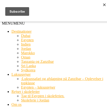
Ring til os
20 66 03 08
MENU
MENU
Destinationer
Dubai
Egypten
Indien
Jordan
Marokko
Oman
Tanzania og Zanzibar
Sri Lanka
Sydkorea
Luksusrejser
:Luksussafari og afslapning på Zanzibar – Oplevelser i
topklasse
Egypten – luksusrejser
Rejser i skoleferier
Tag til Egypten i skoleferien.
Skoleferie i Jordan
Om os