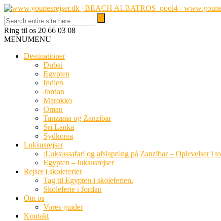
Ring til os
20 66 03 08
MENU
MENU
Destinationer
Dubai
Egypten
Indien
Jordan
Marokko
Oman
Tanzania og Zanzibar
Sri Lanka
Sydkorea
Luksusrejser
:Luksussafari og afslapning på Zanzibar – Oplevelser i t
Egypten – luksusrejser
Rejser i skoleferier
Tag til Egypten i skoleferien.
Skoleferie i Jordan
Om os
Vores guider
Kontakt