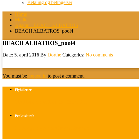
Betaling og betingelser
Home
Medie
Agadir – BEACH ALBATROS
BEACH ALBATROS_pool4
BEACH ALBATROS_pool4
Date: 5. april 2016
By
Dorthe
Categories:
No comments
You must be
logged in
to post a comment.
Flybilletter
Find info om køb af flybilletter her
Praktisk info
Betalings- og afbestillingsbetingelser
Praktisk rejseinfo