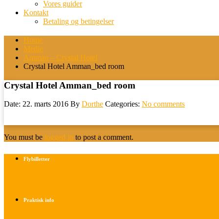
Vores guider
Kontakt
Betaling og betingelser
Home
Medie
Amman – Crystal Hotel
Crystal Hotel Amman_bed room
Crystal Hotel Amman_bed room
Date: 22. marts 2016
By
Dorthe
Categories:
No comments
You must be
logged in
to post a comment.
Flybilletter
Find info om køb af flybilletter her
Praktisk info