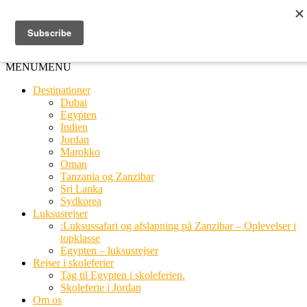
Ring til os
20 66 03 08
MENU
MENU
Destinationer
Dubai
Egypten
Indien
Jordan
Marokko
Oman
Tanzania og Zanzibar
Sri Lanka
Sydkorea
Luksusrejser
:Luksussafari og afslapning på Zanzibar – Oplevelser i
topklasse
Egypten – luksusrejser
Rejser i skoleferier
Tag til Egypten i skoleferien.
Skoleferie i Jordan
Om os