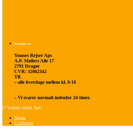
Betalings- og afbestillingsbetingelser
Praktisk rejseinfo
Om os
Kontakt os:
Younes Rejser Aps
A.P. Møllers Alle 17
2791 Dragør
CVR: 32062342
Tlf.
20 66 03 08
– alle hverdage mellem kl. 9-16
younesrejser@younesrejser.dk
– Vi svarer normalt indenfor 24 timer.
© Younes rejser Aps
Home
Configure