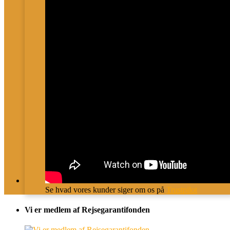
Se hvad vores kunder siger om os på
Trustpilot
Vi er medlem af Rejsegarantifonden