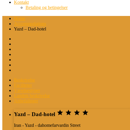
Kontakt
Betaling og betingelser
Home
Accommodations
Yazd – Dad-hotel
Beskrivelse
Faciliteter
Værelsestyper
Landets beskrivelse
Anbefalinger




Yazd – Dad-hotel
Iran - Yazd - dahomefarvardin Street