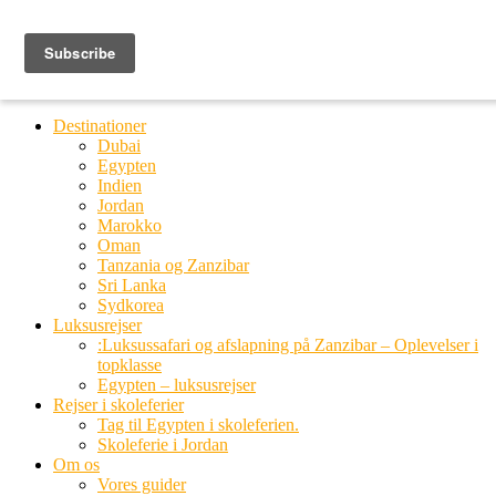
Ring til os
20 66 03 08
MENU
MENU
Destinationer
Dubai
Egypten
Indien
Jordan
Marokko
Oman
Tanzania og Zanzibar
Sri Lanka
Sydkorea
Luksusrejser
:Luksussafari og afslapning på Zanzibar – Oplevelser i
topklasse
Egypten – luksusrejser
Rejser i skoleferier
Tag til Egypten i skoleferien.
Skoleferie i Jordan
Om os
Vores guider