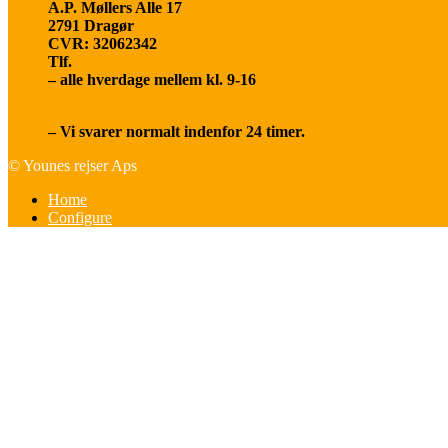
A.P. Møllers Alle 17
2791 Dragør
CVR: 32062342
Tlf.
20 66 03 08
– alle hverdage mellem kl. 9-16
younesrejser@younesrejser.dk
– Vi svarer normalt indenfor 24 timer.
© Younes rejser Aps
Home
Configure