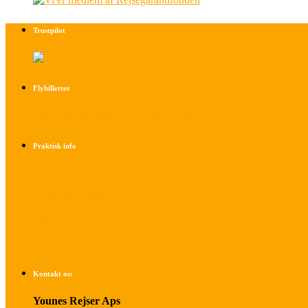
Trustpilot
Flybilletter
Find info om køb af flybilletter her
Praktisk info
Betalings- og afbestillingsbetingelser
Praktisk rejseinfo
Om os
Kontakt os:
Younes Rejser Aps