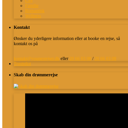
City
Familie
Romantisk
Wellness
Kontakt
Ønsker du yderligere information eller at booke en rejse, så
kontakt os på
kontakt@younesrejser.dk
eller
20 66 03 08
/
20 66 03 08
Trustpilot
Skab din drømmerejse