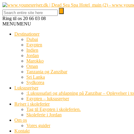
Ring til os
20 66 03 08
MENU
MENU
Destinationer
Dubai
Egypten
Indien
Jordan
Marokko
Oman
Tanzania og Zanzibar
Sri Lanka
Sydkorea
Luksusrejser
:Luksussafari og afslapning på Zanzibar – Oplevelser i t
Egypten – luksusrejser
Rejser i skoleferier
Tag til Egypten i skoleferien.
Skoleferie i Jordan
Om os
Vores guider
Kontakt