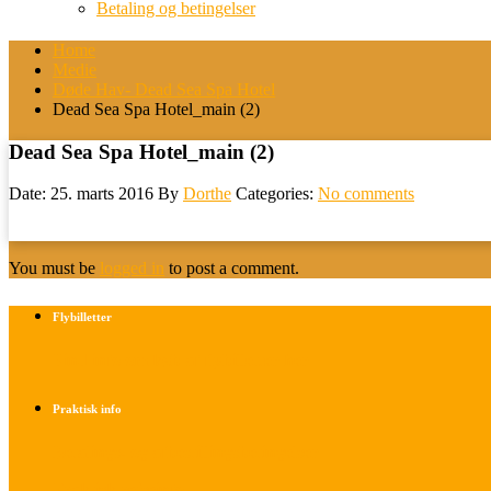
Betaling og betingelser
Home
Medie
Døde Hav- Dead Sea Spa Hotel
Dead Sea Spa Hotel_main (2)
Dead Sea Spa Hotel_main (2)
Date: 25. marts 2016
By
Dorthe
Categories:
No comments
You must be
logged in
to post a comment.
Flybilletter
Find info om køb af flybilletter her
Praktisk info
Betalings- og afbestillingsbetingelser
Praktisk rejseinfo