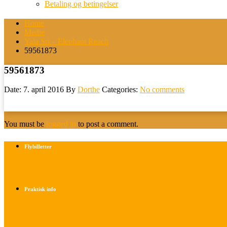
Betaling og betingelser
Home
Medie
Yala Sri – Elephant Reach
59561873
59561873
Date: 7. april 2016
By
Dorthe
Categories:
No comments
You must be
logged in
to post a comment.
Flybilletter
Find info om køb af flybilletter her
Praktisk info
Betalings- og afbestillingsbetingelser
Praktisk rejseinfo