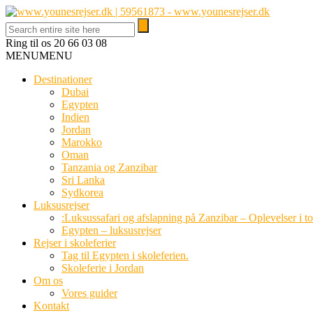
Ring til os
20 66 03 08
MENU
MENU
Destinationer
Dubai
Egypten
Indien
Jordan
Marokko
Oman
Tanzania og Zanzibar
Sri Lanka
Sydkorea
Luksusrejser
:Luksussafari og afslapning på Zanzibar – Oplevelser i t
Egypten – luksusrejser
Rejser i skoleferier
Tag til Egypten i skoleferien.
Skoleferie i Jordan
Om os
Vores guider
Kontakt