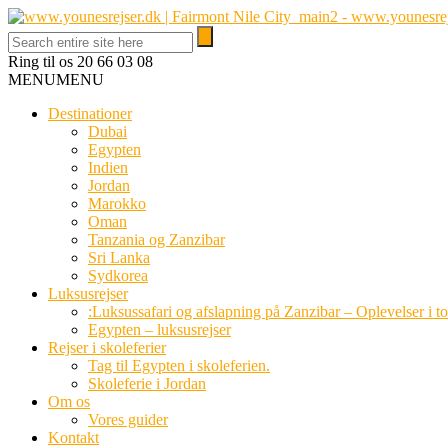
Ring til os
20 66 03 08
MENU
MENU
Destinationer
Dubai
Egypten
Indien
Jordan
Marokko
Oman
Tanzania og Zanzibar
Sri Lanka
Sydkorea
Luksusrejser
:Luksussafari og afslapning på Zanzibar – Oplevelser i t
Egypten – luksusrejser
Rejser i skoleferier
Tag til Egypten i skoleferien.
Skoleferie i Jordan
Om os
Vores guider
Kontakt