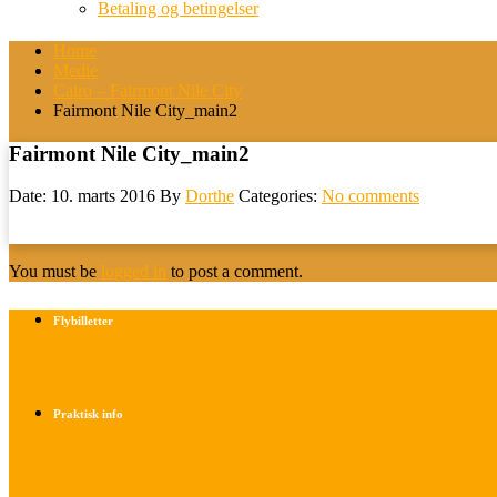
Betaling og betingelser
Home
Medie
Cairo – Fairmont Nile City
Fairmont Nile City_main2
Fairmont Nile City_main2
Date: 10. marts 2016
By
Dorthe
Categories:
No comments
You must be
logged in
to post a comment.
Flybilletter
Find info om køb af flybilletter her
Praktisk info
Betalings- og afbestillingsbetingelser
Praktisk rejseinfo