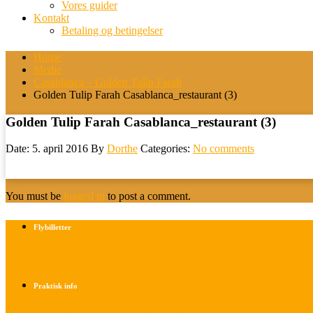
Vores guider
Kontakt
Betaling og betingelser
Home
Medie
Casablanca – Golden Tulip Farah
Golden Tulip Farah Casablanca_restaurant (3)
Golden Tulip Farah Casablanca_restaurant (3)
Date: 5. april 2016
By
Dorthe
Categories:
No comments
You must be
logged in
to post a comment.
Flybilletter
Find info om køb af flybilletter her
Praktisk info