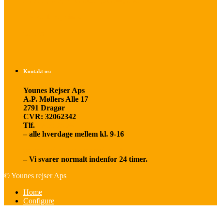
Betalings- og afbestillingsbetingelser
Praktisk rejseinfo
Om os
Kontakt os:
Younes Rejser Aps
A.P. Møllers Alle 17
2791 Dragør
CVR: 32062342
Tlf.
20 66 03 08
– alle hverdage mellem kl. 9-16
younesrejser@younesrejser.dk
– Vi svarer normalt indenfor 24 timer.
© Younes rejser Aps
Home
Configure