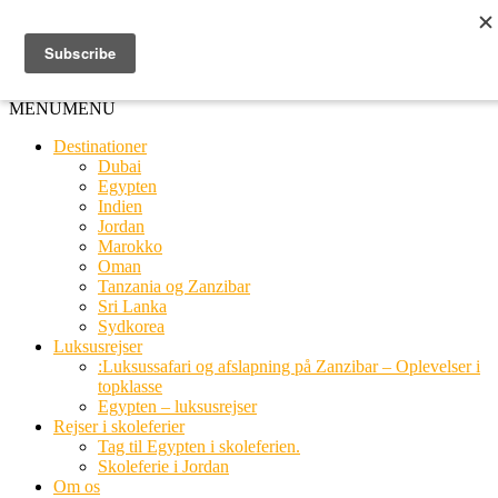
Ring til os
20 66 03 08
MENU
MENU
Destinationer
Dubai
Egypten
Indien
Jordan
Marokko
Oman
Tanzania og Zanzibar
Sri Lanka
Sydkorea
Luksusrejser
:Luksussafari og afslapning på Zanzibar – Oplevelser i
topklasse
Egypten – luksusrejser
Rejser i skoleferier
Tag til Egypten i skoleferien.
Skoleferie i Jordan
Om os