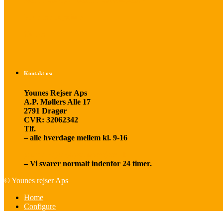
Betalings- og afbestillingsbetingelser
Praktisk rejseinfo
Om os
Kontakt os:
Younes Rejser Aps
A.P. Møllers Alle 17
2791 Dragør
CVR: 32062342
Tlf.
20 66 03 08
– alle hverdage mellem kl. 9-16
younesrejser@younesrejser.dk
– Vi svarer normalt indenfor 24 timer.
© Younes rejser Aps
Home
Configure