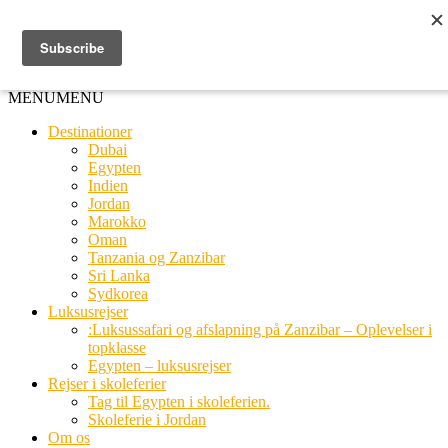
Ring til os
20 66 03 08
MENU
MENU
Destinationer
Dubai
Egypten
Indien
Jordan
Marokko
Oman
Tanzania og Zanzibar
Sri Lanka
Sydkorea
Luksusrejser
:Luksussafari og afslapning på Zanzibar – Oplevelser i
topklasse
Egypten – luksusrejser
Rejser i skoleferier
Tag til Egypten i skoleferien.
Skoleferie i Jordan
Om os