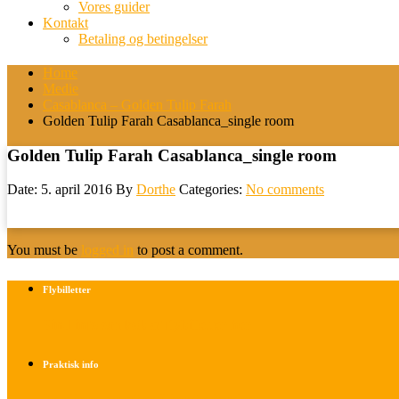
Vores guider
Kontakt
Betaling og betingelser
Home
Medie
Casablanca – Golden Tulip Farah
Golden Tulip Farah Casablanca_single room
Golden Tulip Farah Casablanca_single room
Date: 5. april 2016
By
Dorthe
Categories:
No comments
You must be
logged in
to post a comment.
Flybilletter
Find info om køb af flybilletter her
Praktisk info