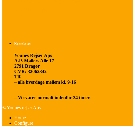
Betalings- og afbestillingsbetingelser
Praktisk rejseinfo
Om os
Kontakt os:
Younes Rejser Aps
A.P. Møllers Alle 17
2791 Dragør
CVR: 32062342
Tlf.
20 66 03 08
– alle hverdage mellem kl. 9-16
younesrejser@younesrejser.dk
– Vi svarer normalt indenfor 24 timer.
© Younes rejser Aps
Home
Configure