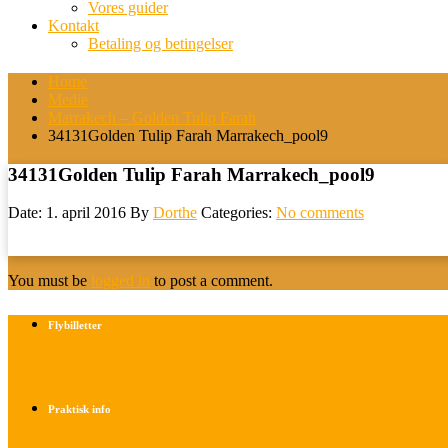
Vores guider
Kontakt
Betaling og betingelser
Home
Medie
Marrakech – Golden Tulip Farah
34131Golden Tulip Farah Marrakech_pool9
34131Golden Tulip Farah Marrakech_pool9
Date: 1. april 2016
By
Dorthe
Categories:
No comments
You must be
logged in
to post a comment.
Flybilletter
Find info om køb af flybilletter her
Praktisk info