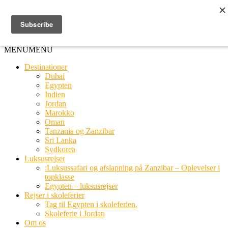
Ring til os
20 66 03 08
MENU
MENU
Destinationer
Dubai
Egypten
Indien
Jordan
Marokko
Oman
Tanzania og Zanzibar
Sri Lanka
Sydkorea
Luksusrejser
:Luksussafari og afslapning på Zanzibar – Oplevelser i
topklasse
Egypten – luksusrejser
Rejser i skoleferier
Tag til Egypten i skoleferien.
Skoleferie i Jordan
Om os