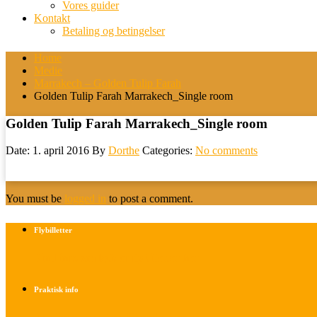
Vores guider
Kontakt
Betaling og betingelser
Home
Medie
Marrakech – Golden Tulip Farah
Golden Tulip Farah Marrakech_Single room
Golden Tulip Farah Marrakech_Single room
Date: 1. april 2016
By
Dorthe
Categories:
No comments
You must be
logged in
to post a comment.
Flybilletter
Find info om køb af flybilletter her
Praktisk info