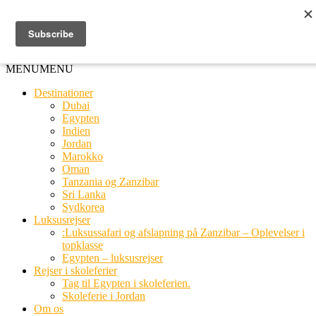
Ring til os
20 66 03 08
MENU
MENU
Destinationer
Dubai
Egypten
Indien
Jordan
Marokko
Oman
Tanzania og Zanzibar
Sri Lanka
Sydkorea
Luksusrejser
:Luksussafari og afslapning på Zanzibar – Oplevelser i
topklasse
Egypten – luksusrejser
Rejser i skoleferier
Tag til Egypten i skoleferien.
Skoleferie i Jordan
Om os