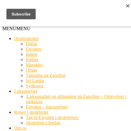
Ring til os
20 66 03 08
MENU
MENU
Destinationer
Dubai
Egypten
Indien
Jordan
Marokko
Oman
Tanzania og Zanzibar
Sri Lanka
Sydkorea
Luksusrejser
:Luksussafari og afslapning på Zanzibar – Oplevelser i
topklasse
Egypten – luksusrejser
Rejser i skoleferier
Tag til Egypten i skoleferien.
Skoleferie i Jordan
Om os