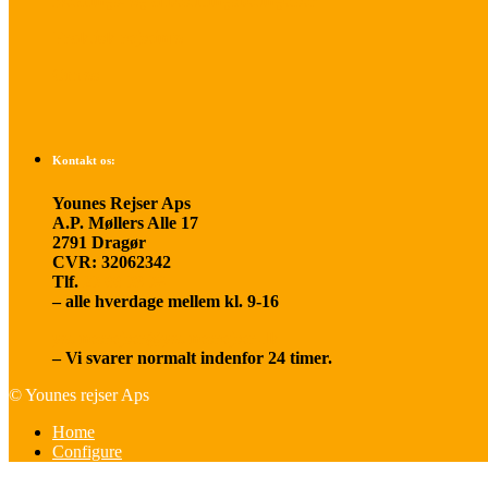
Betalings- og afbestillingsbetingelser
Praktisk rejseinfo
Om os
Kontakt os:
Younes Rejser Aps
A.P. Møllers Alle 17
2791 Dragør
CVR: 32062342
Tlf.
20 66 03 08
– alle hverdage mellem kl. 9-16
younesrejser@younesrejser.dk
– Vi svarer normalt indenfor 24 timer.
© Younes rejser Aps
Home
Configure