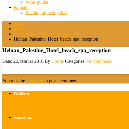
Vores guider
Kontakt
Betaling og betingelser
Home
Medie
Alexandria – Helnan Palestine Hotel
Helnan_Palestine_Hotel_beach_spa_reception
Helnan_Palestine_Hotel_beach_spa_reception
Date: 22. februar 2016
By
Dorthe
Categories:
No comments
You must be
logged in
to post a comment.
Flybilletter
Find info om køb af flybilletter her
Praktisk info