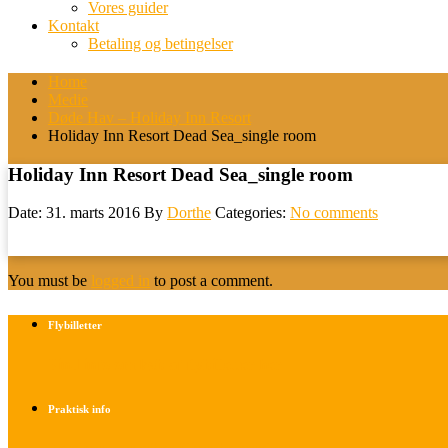
Vores guider
Kontakt
Betaling og betingelser
Home
Medie
Døde Hav – Holiday Inn Resort
Holiday Inn Resort Dead Sea_single room
Holiday Inn Resort Dead Sea_single room
Date: 31. marts 2016
By
Dorthe
Categories:
No comments
You must be
logged in
to post a comment.
Flybilletter
Find info om køb af flybilletter her
Praktisk info