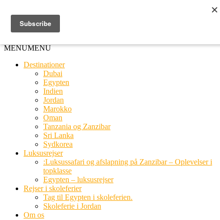
Ring til os
20 66 03 08
MENU
MENU
Destinationer
Dubai
Egypten
Indien
Jordan
Marokko
Oman
Tanzania og Zanzibar
Sri Lanka
Sydkorea
Luksusrejser
:Luksussafari og afslapning på Zanzibar – Oplevelser i
topklasse
Egypten – luksusrejser
Rejser i skoleferier
Tag til Egypten i skoleferien.
Skoleferie i Jordan
Om os