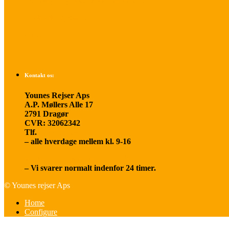
Betalings- og afbestillingsbetingelser
Praktisk rejseinfo
Om os
Kontakt os:
Younes Rejser Aps
A.P. Møllers Alle 17
2791 Dragør
CVR: 32062342
Tlf.
20 66 03 08
– alle hverdage mellem kl. 9-16
younesrejser@younesrejser.dk
– Vi svarer normalt indenfor 24 timer.
© Younes rejser Aps
Home
Configure