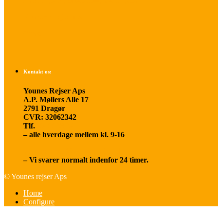
Betalings- og afbestillingsbetingelser
Praktisk rejseinfo
Om os
Kontakt os:
Younes Rejser Aps
A.P. Møllers Alle 17
2791 Dragør
CVR: 32062342
Tlf.
20 66 03 08
– alle hverdage mellem kl. 9-16
younesrejser@younesrejser.dk
– Vi svarer normalt indenfor 24 timer.
© Younes rejser Aps
Home
Configure