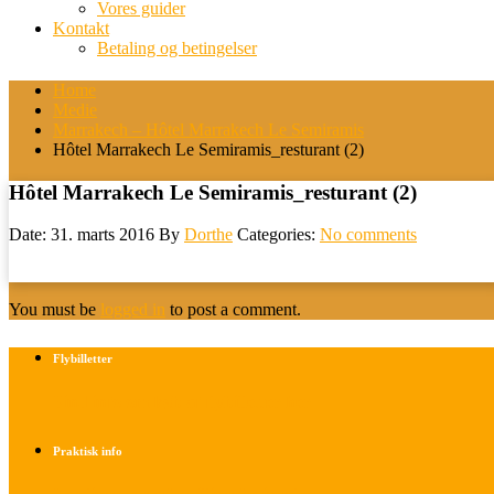
Vores guider
Kontakt
Betaling og betingelser
Home
Medie
Marrakech – Hôtel Marrakech Le Semiramis
Hôtel Marrakech Le Semiramis_resturant (2)
Hôtel Marrakech Le Semiramis_resturant (2)
Date: 31. marts 2016
By
Dorthe
Categories:
No comments
You must be
logged in
to post a comment.
Flybilletter
Find info om køb af flybilletter her
Praktisk info