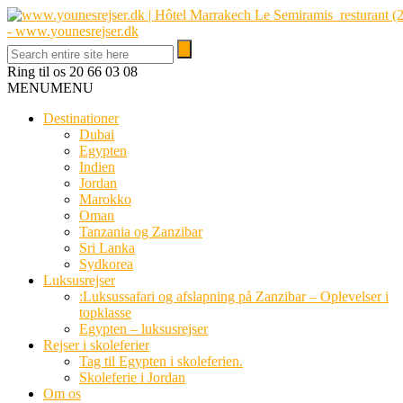
Ring til os
20 66 03 08
MENU
MENU
Destinationer
Dubai
Egypten
Indien
Jordan
Marokko
Oman
Tanzania og Zanzibar
Sri Lanka
Sydkorea
Luksusrejser
:Luksussafari og afslapning på Zanzibar – Oplevelser i
topklasse
Egypten – luksusrejser
Rejser i skoleferier
Tag til Egypten i skoleferien.
Skoleferie i Jordan
Om os