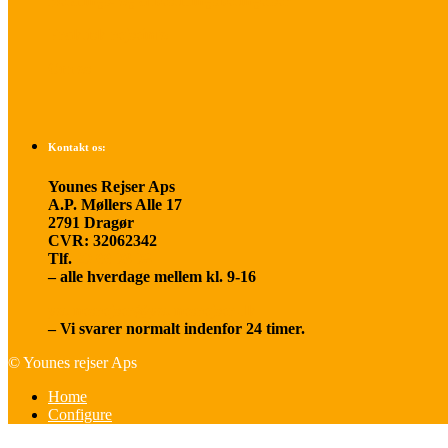
Betalings- og afbestillingsbetingelser
Praktisk rejseinfo
Om os
Kontakt os:
Younes Rejser Aps
A.P. Møllers Alle 17
2791 Dragør
CVR: 32062342
Tlf.
20 66 03 08
– alle hverdage mellem kl. 9-16
younesrejser@younesrejser.dk
– Vi svarer normalt indenfor 24 timer.
© Younes rejser Aps
Home
Configure