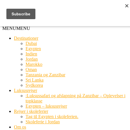
Ring til os
20 66 03 08
MENU
MENU
Destinationer
Dubai
Egypten
Indien
Jordan
Marokko
Oman
Tanzania og Zanzibar
Sri Lanka
Sydkorea
Luksusrejser
:Luksussafari og afslapning på Zanzibar – Oplevelser i
topklasse
Egypten – luksusrejser
Rejser i skoleferier
Tag til Egypten i skoleferien.
Skoleferie i Jordan
Om os