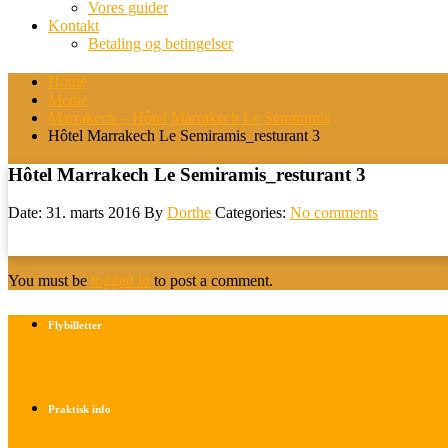
Vores guider
Kontakt
Betaling og betingelser
Home
Medie
Marrakech – Hôtel Marrakech Le Semiramis
Hôtel Marrakech Le Semiramis_resturant 3
Hôtel Marrakech Le Semiramis_resturant 3
Date: 31. marts 2016
By
Dorthe
Categories:
No comments
You must be
logged in
to post a comment.
Flybilletter
Find info om køb af flybilletter her
Praktisk info