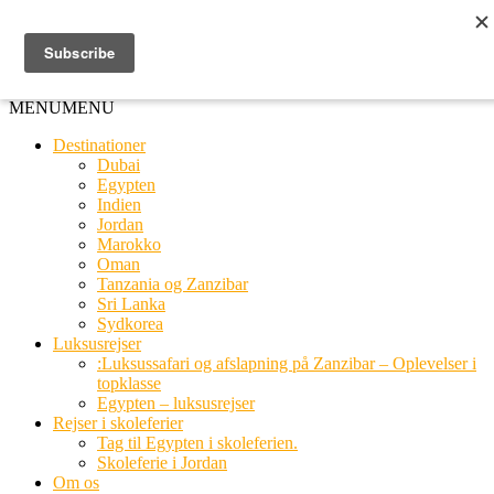
Ring til os
20 66 03 08
MENU
MENU
Destinationer
Dubai
Egypten
Indien
Jordan
Marokko
Oman
Tanzania og Zanzibar
Sri Lanka
Sydkorea
Luksusrejser
:Luksussafari og afslapning på Zanzibar – Oplevelser i
topklasse
Egypten – luksusrejser
Rejser i skoleferier
Tag til Egypten i skoleferien.
Skoleferie i Jordan
Om os