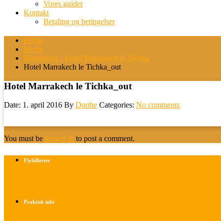
Vores guider
Kontakt
Betaling og betingelser
Home
Medie
Marrakech – Hotel Marrakech le Tichka
Hotel Marrakech le Tichka_out
Hotel Marrakech le Tichka_out
Date: 1. april 2016
By
Dorthe
Categories:
No comments
You must be
logged in
to post a comment.
Flybilletter
Find info om køb af flybilletter her
Praktisk info