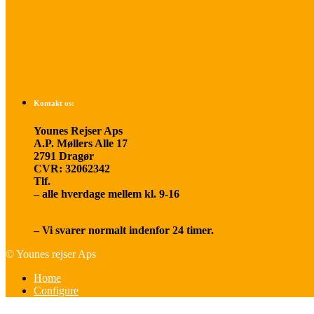
Betalings- og afbestillingsbetingelser
Praktisk rejseinfo
Om os
Kontakt os:
Younes Rejser Aps
A.P. Møllers Alle 17
2791 Dragør
CVR: 32062342
Tlf.
20 66 03 08
– alle hverdage mellem kl. 9-16
younesrejser@younesrejser.dk
– Vi svarer normalt indenfor 24 timer.
© Younes rejser Aps
Home
Configure