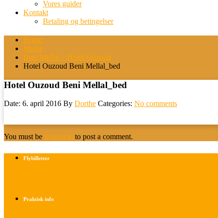
Vores guider
Kontakt
Betaling og betingelser
Home
Medie
Beni Mellal – Hotel Ouzoud
Hotel Ouzoud Beni Mellal_bed
Hotel Ouzoud Beni Mellal_bed
Date: 6. april 2016
By
Dorthe
Categories:
No comments
You must be
logged in
to post a comment.
Flybilletter
Find info om køb af flybilletter her
Praktisk info