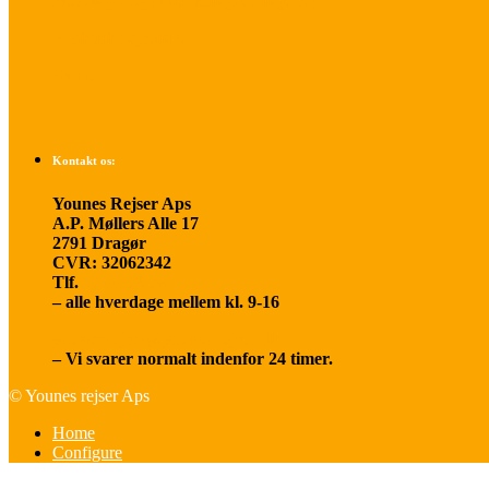
Betalings- og afbestillingsbetingelser
Praktisk rejseinfo
Om os
Kontakt os:
Younes Rejser Aps
A.P. Møllers Alle 17
2791 Dragør
CVR: 32062342
Tlf.
20 66 03 08
– alle hverdage mellem kl. 9-16
younesrejser@younesrejser.dk
– Vi svarer normalt indenfor 24 timer.
© Younes rejser Aps
Home
Configure