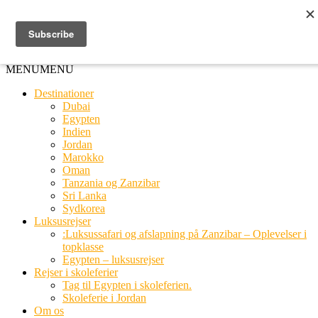
Ring til os
20 66 03 08
MENU
MENU
Destinationer
Dubai
Egypten
Indien
Jordan
Marokko
Oman
Tanzania og Zanzibar
Sri Lanka
Sydkorea
Luksusrejser
:Luksussafari og afslapning på Zanzibar – Oplevelser i
topklasse
Egypten – luksusrejser
Rejser i skoleferier
Tag til Egypten i skoleferien.
Skoleferie i Jordan
Om os