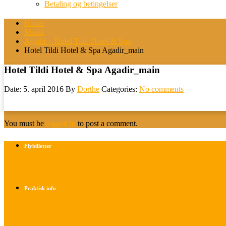
Betaling og betingelser
Home
Medie
Agadir – Hotel Tildi Hotel & Spa
Hotel Tildi Hotel & Spa Agadir_main
Hotel Tildi Hotel & Spa Agadir_main
Date: 5. april 2016
By
Dorthe
Categories:
No comments
You must be
logged in
to post a comment.
Flybilletter
Find info om køb af flybilletter her
Praktisk info
Betalings- og afbestillingsbetingelser
Praktisk rejseinfo