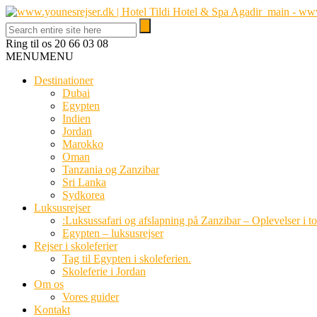
Ring til os
20 66 03 08
MENU
MENU
Destinationer
Dubai
Egypten
Indien
Jordan
Marokko
Oman
Tanzania og Zanzibar
Sri Lanka
Sydkorea
Luksusrejser
:Luksussafari og afslapning på Zanzibar – Oplevelser i t
Egypten – luksusrejser
Rejser i skoleferier
Tag til Egypten i skoleferien.
Skoleferie i Jordan
Om os
Vores guider
Kontakt