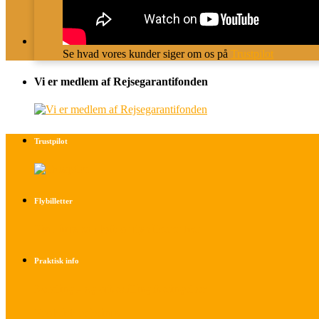
Se hvad vores kunder siger om os på
Trustpilot
Vi er medlem af Rejsegarantifonden
Trustpilot
Flybilletter
Find info om køb af flybilletter her
Praktisk info
Betalings- og afbestillingsbetingelser
Praktisk rejseinfo