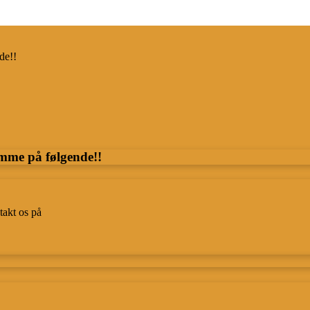
de!!
mme på følgende!!
takt os på