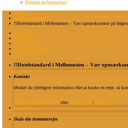
Betaling og betingelser
Home
Accommodations
!!Hotelstandard i Mellemøsten – Vær opmærksomme på følgen
Beskrivelse
Faciliteter
Værelsestyper
Landets beskrivelse
Anbefalinger
!!Hotelstandard i Mellemøsten – Vær opmærkso
Kontakt
Ønsker du yderligere information eller at booke en rejse, så kon
kontakt@younesrejser.dk
eller
20 66 03 08
/
20 66 03 08
Trustpilot
Skab din drømmerejse