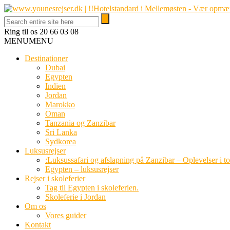
Ring til os
20 66 03 08
MENU
MENU
Destinationer
Dubai
Egypten
Indien
Jordan
Marokko
Oman
Tanzania og Zanzibar
Sri Lanka
Sydkorea
Luksusrejser
:Luksussafari og afslapning på Zanzibar – Oplevelser i t
Egypten – luksusrejser
Rejser i skoleferier
Tag til Egypten i skoleferien.
Skoleferie i Jordan
Om os
Vores guider
Kontakt