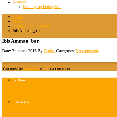
Kontakt
Betaling og betingelser
Home
Medie
Amman – Ibis Amman
Ibis Amman_bar
Ibis Amman_bar
Date: 21. marts 2016
By
Dorthe
Categories:
No comments
You must be
logged in
to post a comment.
Flybilletter
Find info om køb af flybilletter her
Praktisk info
Betalings- og afbestillingsbetingelser