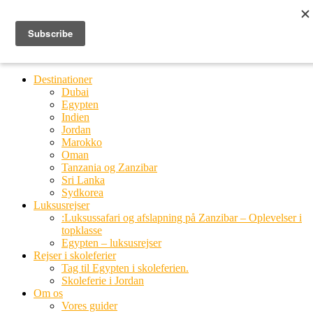
Ring til os
20 66 03 08
MENU
MENU
Destinationer
Dubai
Egypten
Indien
Jordan
Marokko
Oman
Tanzania og Zanzibar
Sri Lanka
Sydkorea
Luksusrejser
:Luksussafari og afslapning på Zanzibar – Oplevelser i
topklasse
Egypten – luksusrejser
Rejser i skoleferier
Tag til Egypten i skoleferien.
Skoleferie i Jordan
Om os
Vores guider