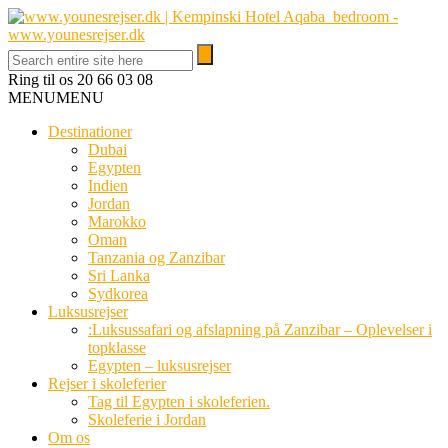
Ring til os
20 66 03 08
MENU
MENU
Destinationer
Dubai
Egypten
Indien
Jordan
Marokko
Oman
Tanzania og Zanzibar
Sri Lanka
Sydkorea
Luksusrejser
:Luksussafari og afslapning på Zanzibar – Oplevelser i
topklasse
Egypten – luksusrejser
Rejser i skoleferier
Tag til Egypten i skoleferien.
Skoleferie i Jordan
Om os