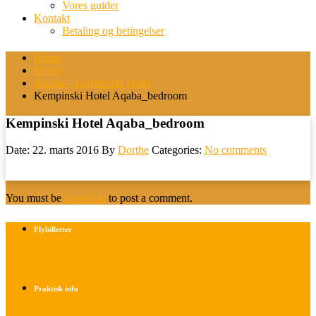
Vores guider
Kontakt
Betaling og betingelser
Home
Medie
Aqaba – Kempinski Hotel
Kempinski Hotel Aqaba_bedroom
Kempinski Hotel Aqaba_bedroom
Date: 22. marts 2016
By
Dorthe
Categories:
No comments
You must be
logged in
to post a comment.
Flybilletter
Find info om køb af flybilletter her
Praktisk info