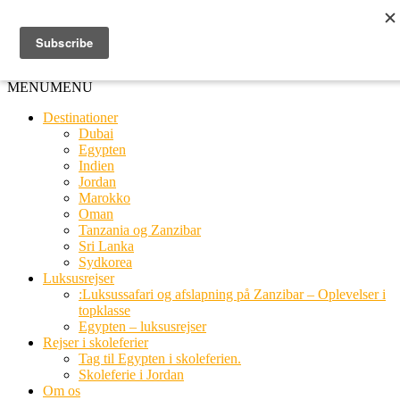
Ring til os
20 66 03 08
MENU
MENU
Destinationer
Dubai
Egypten
Indien
Jordan
Marokko
Oman
Tanzania og Zanzibar
Sri Lanka
Sydkorea
Luksusrejser
:Luksussafari og afslapning på Zanzibar – Oplevelser i
topklasse
Egypten – luksusrejser
Rejser i skoleferier
Tag til Egypten i skoleferien.
Skoleferie i Jordan
Om os