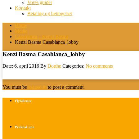
Vores guider
Kontakt
Betaling og betingelser
Home
Medie
Casablanca – Kenzi Basma
Kenzi Basma Casablanca_lobby
Kenzi Basma Casablanca_lobby
Date: 6. april 2016
By
Dorthe
Categories:
No comments
You must be
logged in
to post a comment.
Flybilletter
Find info om køb af flybilletter her
Praktisk info