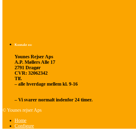
Betalings- og afbestillingsbetingelser
Praktisk rejseinfo
Om os
Kontakt os:
Younes Rejser Aps
A.P. Møllers Alle 17
2791 Dragør
CVR: 32062342
Tlf.
20 66 03 08
– alle hverdage mellem kl. 9-16
younesrejser@younesrejser.dk
– Vi svarer normalt indenfor 24 timer.
© Younes rejser Aps
Home
Configure