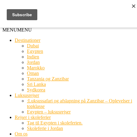
Ring til os
20 66 03 08
MENU
MENU
Destinationer
Dubai
Egypten
Indien
Jordan
Marokko
Oman
Tanzania og Zanzibar
Sri Lanka
Sydkorea
Luksusrejser
:Luksussafari og afslapning på Zanzibar – Oplevelser i
topklasse
Egypten – luksusrejser
Rejser i skoleferier
Tag til Egypten i skoleferien.
Skoleferie i Jordan
Om os