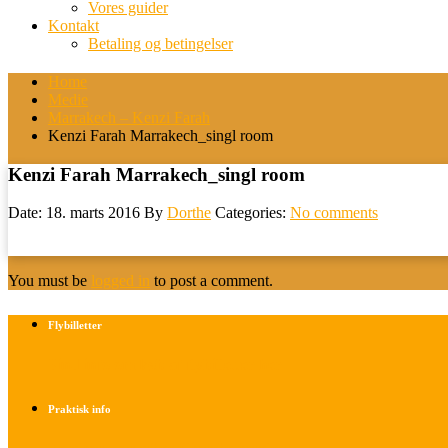
Vores guider
Kontakt
Betaling og betingelser
Home
Medie
Marrakech – Kenzi Farah
Kenzi Farah Marrakech_singl room
Kenzi Farah Marrakech_singl room
Date: 18. marts 2016
By
Dorthe
Categories:
No comments
You must be
logged in
to post a comment.
Flybilletter
Find info om køb af flybilletter her
Praktisk info