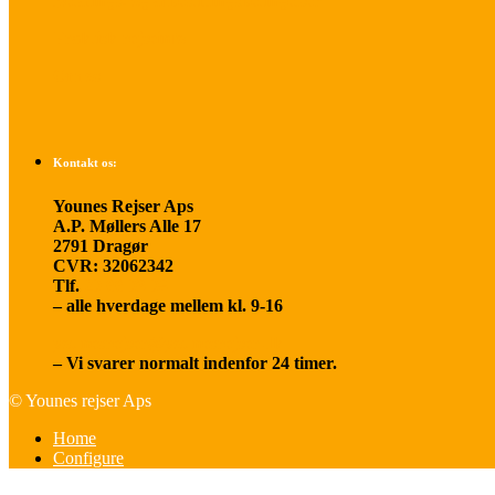
Betalings- og afbestillingsbetingelser
Praktisk rejseinfo
Om os
Kontakt os:
Younes Rejser Aps
A.P. Møllers Alle 17
2791 Dragør
CVR: 32062342
Tlf.
20 66 03 08
– alle hverdage mellem kl. 9-16
younesrejser@younesrejser.dk
– Vi svarer normalt indenfor 24 timer.
© Younes rejser Aps
Home
Configure