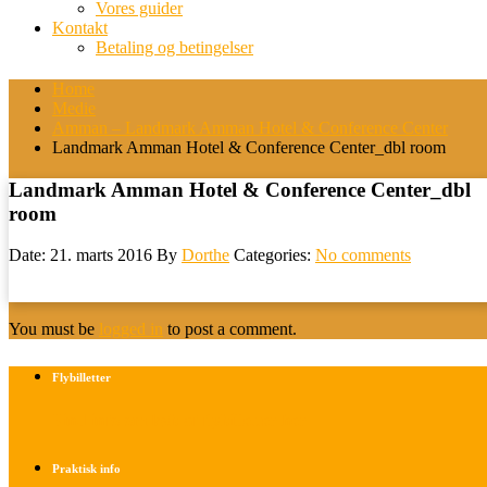
Vores guider
Kontakt
Betaling og betingelser
Home
Medie
Amman – Landmark Amman Hotel & Conference Center
Landmark Amman Hotel & Conference Center_dbl room
Landmark Amman Hotel & Conference Center_dbl
room
Date: 21. marts 2016
By
Dorthe
Categories:
No comments
You must be
logged in
to post a comment.
Flybilletter
Find info om køb af flybilletter her
Praktisk info