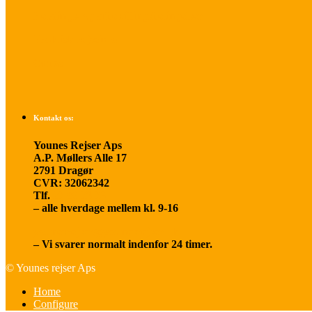
Betalings- og afbestillingsbetingelser
Praktisk rejseinfo
Om os
Kontakt os:
Younes Rejser Aps
A.P. Møllers Alle 17
2791 Dragør
CVR: 32062342
Tlf.
20 66 03 08
– alle hverdage mellem kl. 9-16
younesrejser@younesrejser.dk
– Vi svarer normalt indenfor 24 timer.
© Younes rejser Aps
Home
Configure