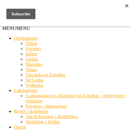
Ring til os
20 66 03 08
MENU
MENU
Destinationer
Dubai
Egypten
Indien
Jordan
Marokko
Oman
Tanzania og Zanzibar
Sri Lanka
Sydkorea
Luksusrejser
:Luksussafari og afslapning på Zanzibar – Oplevelser i
topklasse
Egypten – luksusrejser
Rejser i skoleferier
Tag til Egypten i skoleferien.
Skoleferie i Jordan
Om os