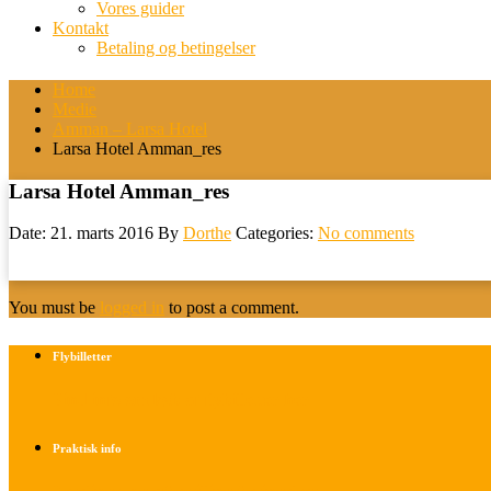
Vores guider
Kontakt
Betaling og betingelser
Home
Medie
Amman – Larsa Hotel
Larsa Hotel Amman_res
Larsa Hotel Amman_res
Date: 21. marts 2016
By
Dorthe
Categories:
No comments
You must be
logged in
to post a comment.
Flybilletter
Find info om køb af flybilletter her
Praktisk info