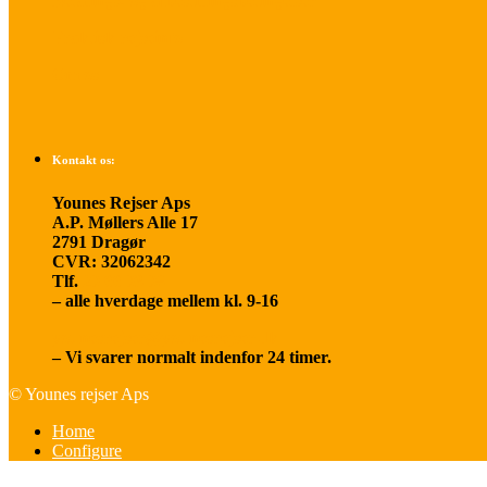
Betalings- og afbestillingsbetingelser
Praktisk rejseinfo
Om os
Kontakt os:
Younes Rejser Aps
A.P. Møllers Alle 17
2791 Dragør
CVR: 32062342
Tlf.
20 66 03 08
– alle hverdage mellem kl. 9-16
younesrejser@younesrejser.dk
– Vi svarer normalt indenfor 24 timer.
© Younes rejser Aps
Home
Configure