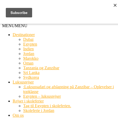
Ring til os
20 66 03 08
MENU
MENU
Destinationer
Dubai
Egypten
Indien
Jordan
Marokko
Oman
Tanzania og Zanzibar
Sri Lanka
Sydkorea
Luksusrejser
:Luksussafari og afslapning på Zanzibar – Oplevelser i
topklasse
Egypten – luksusrejser
Rejser i skoleferier
Tag til Egypten i skoleferien.
Skoleferie i Jordan
Om os