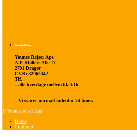
Betalings- og afbestillingsbetingelser
Praktisk rejseinfo
Om os
Kontakt os:
Younes Rejser Aps
A.P. Møllers Alle 17
2791 Dragør
CVR: 32062342
Tlf.
20 66 03 08
– alle hverdage mellem kl. 9-16
younesrejser@younesrejser.dk
– Vi svarer normalt indenfor 24 timer.
© Younes rejser Aps
Home
Configure