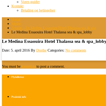
Vores guider
Kontakt
Betaling og betingelser
Home
Medie
Agadir – Le Medina Essaouira Hotel Thalassa sea & spa
Le Medina Essaouira Hotel Thalassa sea & spa_lobby
Le Medina Essaouira Hotel Thalassa sea & spa_lobb
Date: 5. april 2016
By
Dorthe
Categories:
No comments
You must be
logged in
to post a comment.
Flybilletter
Find info om køb af flybilletter her
Praktisk info