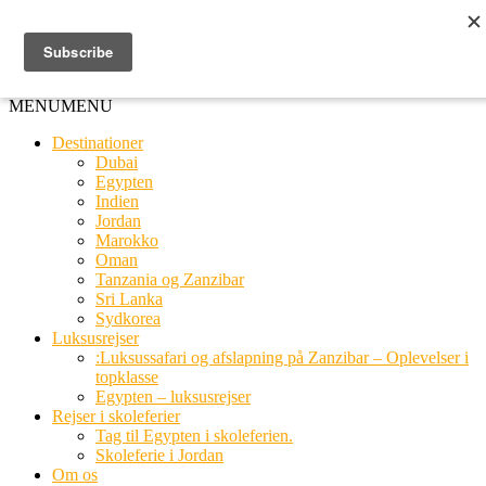
Ring til os
20 66 03 08
MENU
MENU
Destinationer
Dubai
Egypten
Indien
Jordan
Marokko
Oman
Tanzania og Zanzibar
Sri Lanka
Sydkorea
Luksusrejser
:Luksussafari og afslapning på Zanzibar – Oplevelser i
topklasse
Egypten – luksusrejser
Rejser i skoleferier
Tag til Egypten i skoleferien.
Skoleferie i Jordan
Om os