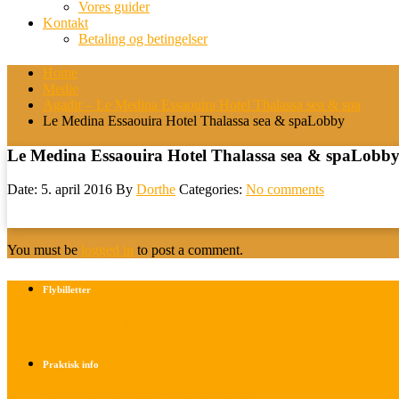
Vores guider
Kontakt
Betaling og betingelser
Home
Medie
Agadir – Le Medina Essaouira Hotel Thalassa sea & spa
Le Medina Essaouira Hotel Thalassa sea & spaLobby
Le Medina Essaouira Hotel Thalassa sea & spaLobb
Date: 5. april 2016
By
Dorthe
Categories:
No comments
You must be
logged in
to post a comment.
Flybilletter
Find info om køb af flybilletter her
Praktisk info