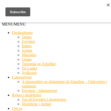
Ring til os
20 66 03 08
MENU
MENU
Destinationer
Dubai
Egypten
Indien
Jordan
Marokko
Oman
Tanzania og Zanzibar
Sri Lanka
Sydkorea
Luksusrejser
:Luksussafari og afslapning på Zanzibar – Oplevelser i
topklasse
Egypten – luksusrejser
Rejser i skoleferier
Tag til Egypten i skoleferien.
Skoleferie i Jordan
Om os