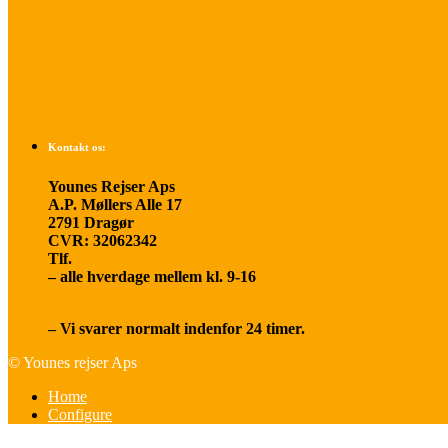
Betalings- og afbestillingsbetingelser
Praktisk rejseinfo
Om os
Kontakt os:
Younes Rejser Aps
A.P. Møllers Alle 17
2791 Dragør
CVR: 32062342
Tlf.
20 66 03 08
– alle hverdage mellem kl. 9-16
younesrejser@younesrejser.dk
– Vi svarer normalt indenfor 24 timer.
© Younes rejser Aps
Home
Configure