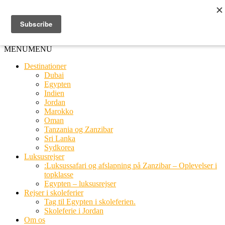
Ring til os
20 66 03 08
MENU
MENU
Destinationer
Dubai
Egypten
Indien
Jordan
Marokko
Oman
Tanzania og Zanzibar
Sri Lanka
Sydkorea
Luksusrejser
:Luksussafari og afslapning på Zanzibar – Oplevelser i
topklasse
Egypten – luksusrejser
Rejser i skoleferier
Tag til Egypten i skoleferien.
Skoleferie i Jordan
Om os