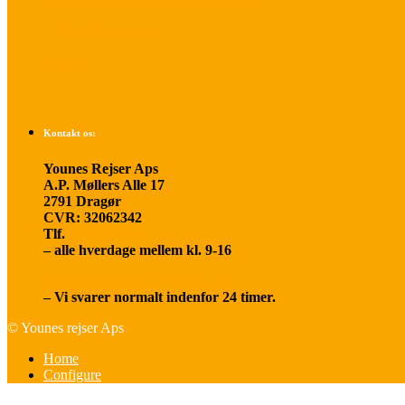
Betalings- og afbestillingsbetingelser
Praktisk rejseinfo
Om os
Kontakt os:
Younes Rejser Aps
A.P. Møllers Alle 17
2791 Dragør
CVR: 32062342
Tlf.
20 66 03 08
– alle hverdage mellem kl. 9-16
younesrejser@younesrejser.dk
– Vi svarer normalt indenfor 24 timer.
© Younes rejser Aps
Home
Configure