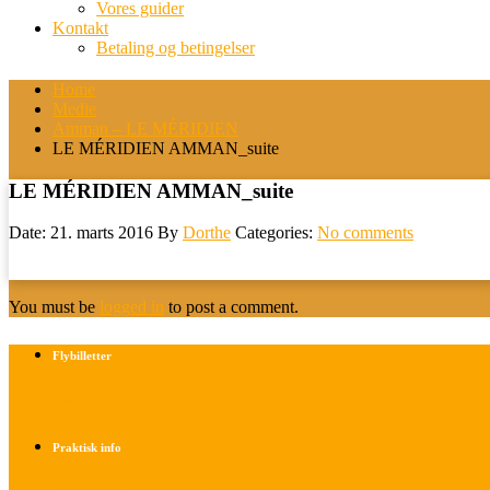
Vores guider
Kontakt
Betaling og betingelser
Home
Medie
Amman – LE MÉRIDIEN
LE MÉRIDIEN AMMAN_suite
LE MÉRIDIEN AMMAN_suite
Date: 21. marts 2016
By
Dorthe
Categories:
No comments
You must be
logged in
to post a comment.
Flybilletter
Find info om køb af flybilletter her
Praktisk info