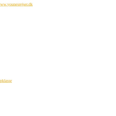
opklasse