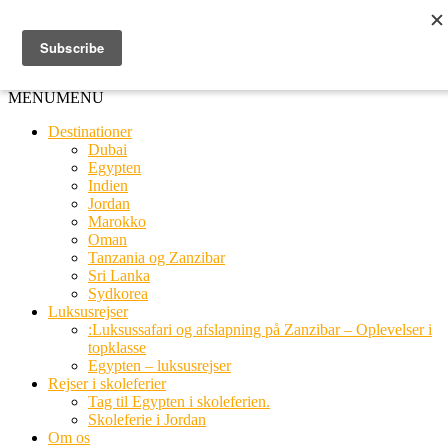
Ring til os
20 66 03 08
MENU
MENU
Destinationer
Dubai
Egypten
Indien
Jordan
Marokko
Oman
Tanzania og Zanzibar
Sri Lanka
Sydkorea
Luksusrejser
:Luksussafari og afslapning på Zanzibar – Oplevelser i
topklasse
Egypten – luksusrejser
Rejser i skoleferier
Tag til Egypten i skoleferien.
Skoleferie i Jordan
Om os