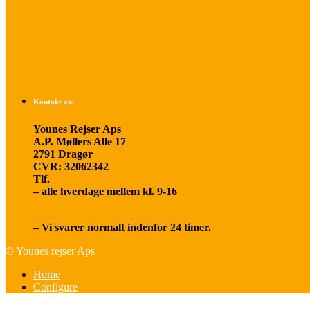
Betalings- og afbestillingsbetingelser
Praktisk rejseinfo
Om os
Kontakt os:
Younes Rejser Aps
A.P. Møllers Alle 17
2791 Dragør
CVR: 32062342
Tlf.
20 66 03 08
– alle hverdage mellem kl. 9-16
younesrejser@younesrejser.dk
– Vi svarer normalt indenfor 24 timer.
© Younes rejser Aps
Home
Configure