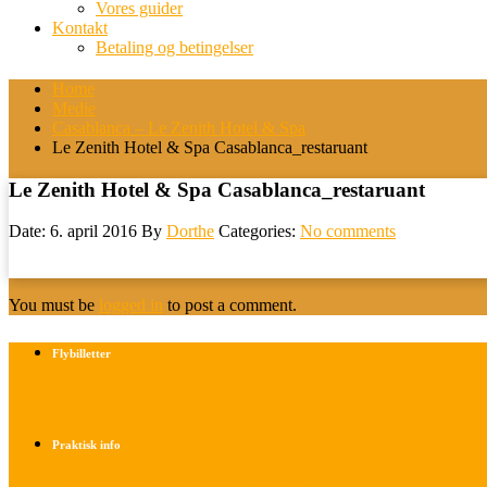
Vores guider
Kontakt
Betaling og betingelser
Home
Medie
Casablanca – Le Zenith Hotel & Spa
Le Zenith Hotel & Spa Casablanca_restaruant
Le Zenith Hotel & Spa Casablanca_restaruant
Date: 6. april 2016
By
Dorthe
Categories:
No comments
You must be
logged in
to post a comment.
Flybilletter
Find info om køb af flybilletter her
Praktisk info