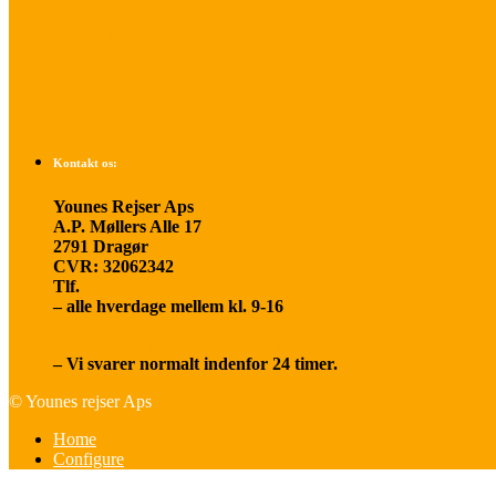
Betalings- og afbestillingsbetingelser
Praktisk rejseinfo
Om os
Kontakt os:
Younes Rejser Aps
A.P. Møllers Alle 17
2791 Dragør
CVR: 32062342
Tlf.
20 66 03 08
– alle hverdage mellem kl. 9-16
younesrejser@younesrejser.dk
– Vi svarer normalt indenfor 24 timer.
© Younes rejser Aps
Home
Configure