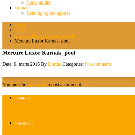
Vores guider
Kontakt
Betaling og betingelser
Home
Medie
Luxor – Mercure Luxor Karnak
Mercure Luxor Karnak_pool
Mercure Luxor Karnak_pool
Date: 9. marts 2016
By
Dorthe
Categories:
No comments
You must be
logged in
to post a comment.
Flybilletter
Find info om køb af flybilletter her
Praktisk info