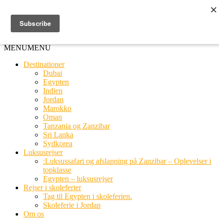
Ring til os
20 66 03 08
MENU
MENU
Destinationer
Dubai
Egypten
Indien
Jordan
Marokko
Oman
Tanzania og Zanzibar
Sri Lanka
Sydkorea
Luksusrejser
:Luksussafari og afslapning på Zanzibar – Oplevelser i
topklasse
Egypten – luksusrejser
Rejser i skoleferier
Tag til Egypten i skoleferien.
Skoleferie i Jordan
Om os