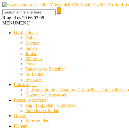
Ring til os
20 66 03 08
MENU
MENU
Destinationer
Dubai
Egypten
Indien
Jordan
Marokko
Oman
Tanzania og Zanzibar
Sri Lanka
Sydkorea
Luksusrejser
:Luksussafari og afslapning på Zanzibar – Oplevelser i t
Egypten – luksusrejser
Rejser i skoleferier
Tag til Egypten i skoleferien.
Skoleferie i Jordan
Om os
Vores guider
Kontakt