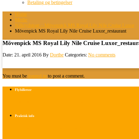
Betaling og betingelser
Home
Medie
Nilkrydstogt – Mövenpick MS Royal Lily Nile Cruise Luxor
Mövenpick MS Royal Lily Nile Cruise Luxor_restaurant
Mövenpick MS Royal Lily Nile Cruise Luxor_restaur
Date: 21. april 2016
By
Dorthe
Categories:
No comments
You must be
logged in
to post a comment.
Flybilletter
Find info om køb af flybilletter her
Praktisk info
Betalings- og afbestillingsbetingelser
Praktisk rejseinfo